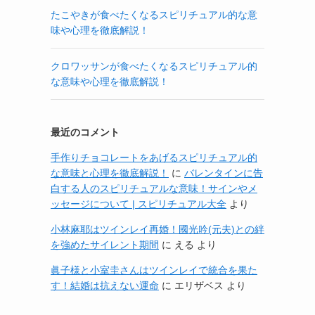
たこやきが食べたくなるスピリチュアル的な意
味や心理を徹底解説！
クロワッサンが食べたくなるスピリチュアル的
な意味や心理を徹底解説！
最近のコメント
手作りチョコレートをあげるスピリチュアル的
な意味と心理を徹底解説！
に
バレンタインに告
白する人のスピリチュアルな意味！サインやメ
ッセージについて | スピリチュアル大全
より
小林麻耶はツインレイ再婚！國光吟(元夫)との絆
を強めたサイレント期間
に
える
より
眞子様と小室圭さんはツインレイで統合を果た
す！結婚は抗えない運命
に
エリザベス
より