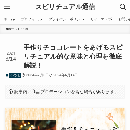
スピリチュアル通信
ホーム
プロフィール
プライバシーポリシー
サイトマップ
お問い
ホーム
その他
手作りチョコレートをあげるスピ
2024
リチュアル的な意味と心理を徹底
6/14
解説！
2024年2月6日
2024年6月14日
その他
記事内に商品プロモーションを含む場合があります。