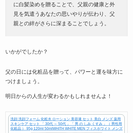
に白髪染めを贈ることで、父親の健康と外
見を気遣うあなたの思いやりが伝わり、父
親との絆がさらに深まることでしょう。
いかがでしたか？
父の日には化粧品を贈って、パワーと運を味方に
つけましょう。
明日からの人生が変わるかもしれませんよ！
洗顔 洗顔フォーム 化粧水 ローション 美容液 セット 美白 メンズ 薬用
スキンケア セット 「 30代 ～ 50代 」「 男 の しみ くすみ 」（ 男性用
化粧品 ） 95g 120ml 50mlWHITH WHITE MEN フィスホワイト メンズ