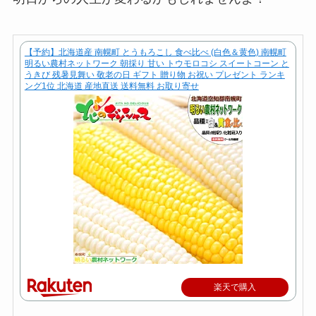
【予約】北海道産 南幌町 とうもろこし 食べ比べ (白色＆黄色) 南幌町
明るい農村ネットワーク 朝採り 甘い トウモロコシ スイートコーン と
うきび 残暑見舞い 敬老の日 ギフト 贈り物 お祝い プレゼント ランキ
ング1位 北海道 産地直送 送料無料 お取り寄せ
楽天で購入