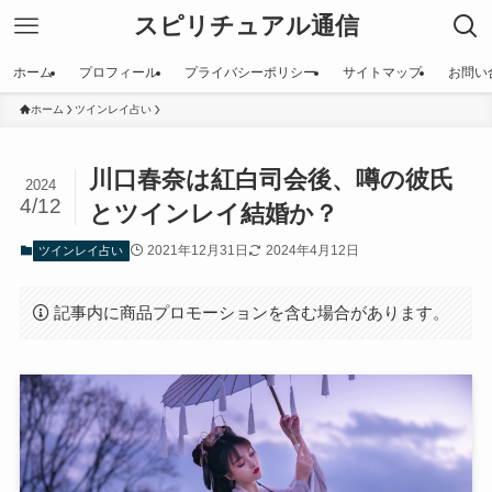
スピリチュアル通信
ホーム
プロフィール
プライバシーポリシー
サイトマップ
お問い
ホーム
ツインレイ占い
川口春奈は紅白司会後、噂の彼氏
2024
4/12
とツインレイ結婚か？
2021年12月31日
2024年4月12日
ツインレイ占い
記事内に商品プロモーションを含む場合があります。