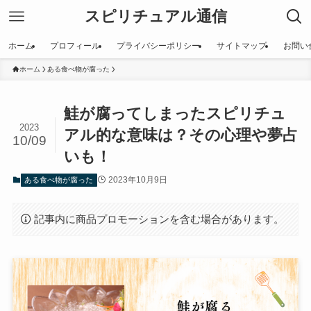
スピリチュアル通信
ホーム
プロフィール
プライバシーポリシー
サイトマップ
お問い
ホーム
ある食べ物が腐った
鮭が腐ってしまったスピリチュ
2023
アル的な意味は？その心理や夢占
10/09
いも！
2023年10月9日
ある食べ物が腐った
記事内に商品プロモーションを含む場合があります。