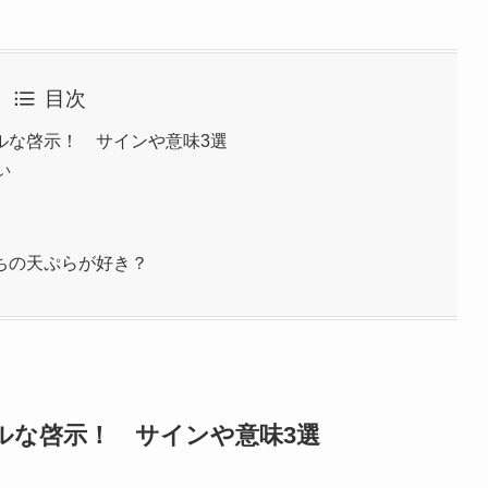
目次
ルな啓示！ サインや意味3選
い
ちの天ぷらが好き？
ルな啓示！ サインや意味3選