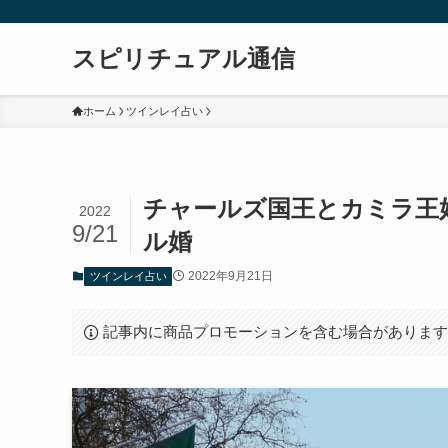
スピリチュアル通信
ホーム
ツインレイ占い
チャールズ国王とカミラ王
2022
9/21
ル婚
2022年9月21日
ツインレイ占い
記事内に商品プロモーションを含む場合がありま