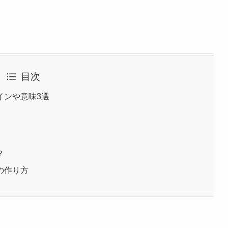
目次
インや意味3選
？
の作り方