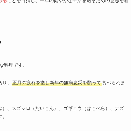
める
ことを目指し、一年の健やかな生活を送るための意志を新
？
な料理です。
あり、
正月の疲れを癒し新年の無病息災を願って
食べられま
ぶ）、スズシロ（だいこん）、ゴギョウ（はこべら）、ナズ
す。